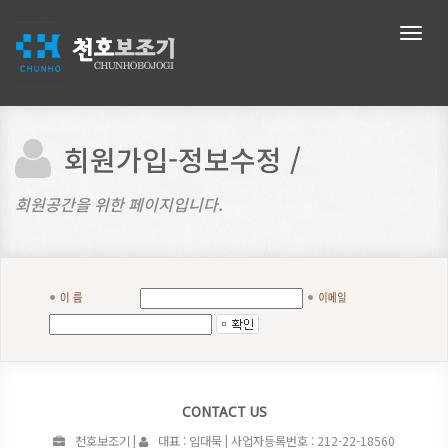
메
뉴
네
비
게
이
션
회원가입-정보수정 /
회원공간을 위한 페이지입니다.
CONTACT US
천호보조기 |
대표 : 임대묵 | 사업자등록번호 : 212-22-18560