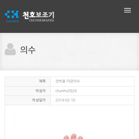
메
뉴
네
비
게
이
션
의수
제목
전박용 미관의수
작성자
chunho3826
작성일자
2019-02-18