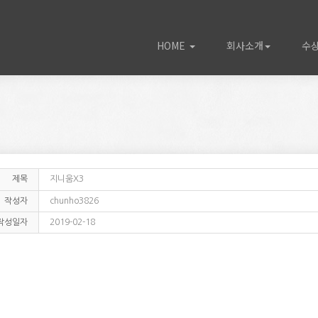
HOME
회사소개
수
제목
지니움X3
작성자
chunho3826
작성일자
2019-02-18