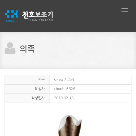
메
뉴
네
비
게
이
션
의족
제목
C-leg 시스템
작성자
chunho3826
작성일자
2019-02-18