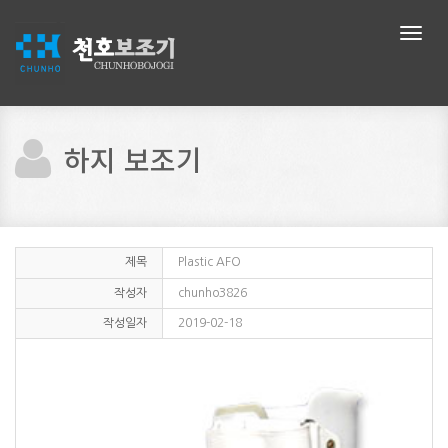
메
뉴
네
비
게
이
션
하지 보조기
제목
Plastic AFO
작성자
chunho3826
작성일자
2019-02-18