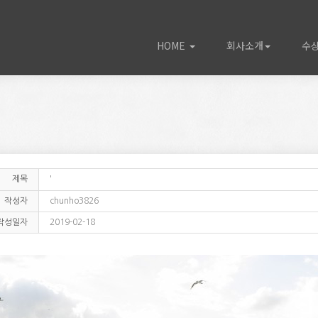
HOME
회사소개
수
제목
'
작성자
chunho3826
작성일자
2019-02-18